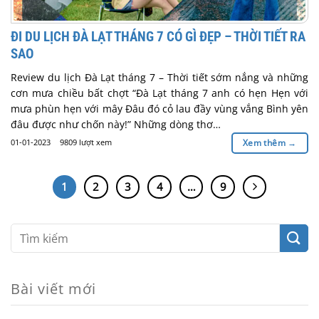
ĐI DU LỊCH ĐÀ LẠT THÁNG 7 CÓ GÌ ĐẸP – THỜI TIẾT RA
SAO
Review du lịch Đà Lạt tháng 7 – Thời tiết sớm nắng và những
cơn mưa chiều bất chợt “Đà Lạt tháng 7 anh có hẹn Hẹn với
mưa phùn hẹn với mây Đâu đó cỏ lau đầy vùng vắng Bình yên
đâu được như chốn này!” Những dòng thơ…
01-01-2023
9809 lượt xem
Xem thêm
→
1
2
3
4
…
9
Bài viết mới