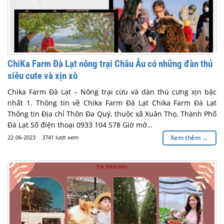
ChiKa Farm Đà Lạt nông trại Châu Âu có những đàn thú
siêu cute và xịn xò
Chika Farm Đà Lạt – Nông trại cừu và dàn thú cưng xịn bậc
nhất 1. Thông tin về Chika Farm Đà Lạt Chika Farm Đà Lạt
Thông tin Địa chỉ Thôn Đa Quý, thuộc xã Xuân Thọ, Thành Phố
Đà Lạt Số điện thoại 0933 104 578 Giờ mở…
22-06-2023
3741 lượt xem
Xem thêm
→