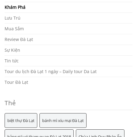
Khám Phá
Lưu Trú
Mua Sắm
Review Đà Lạt
Sự Kiện
Tin tức
Tour du lịch Đà Lạt 1 ngày – Daily tour Da Lat
Tour Đà Lạt
Thẻ
biệt thự Đà Lạt
bánh mì xíu mại Đà Lạt
bảng giá vé tham quan Đà Lạt 2018
Chùa Linh Quy Pháp Ấn