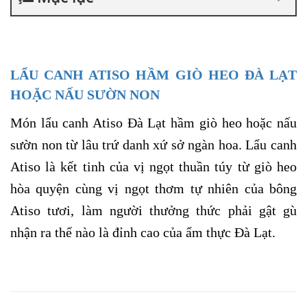
LẨU CANH ATISO HẦM GIÒ HEO
ĐÀ LẠT
HOẶC NẤU SƯỜN NON
Món lẩu canh Atiso Đà Lạt hầm giò heo hoặc nấu
sườn non từ lâu trứ danh xứ sở ngàn hoa. Lẩu canh
Atiso là kết tinh của vị ngọt thuần túy từ giò heo
hòa quyện cùng vị ngọt thơm tự nhiên của bông
Atiso tươi, làm người thưởng thức phải gật gù
nhận ra thế nào là đỉnh cao của ẩm thực Đà Lạt.