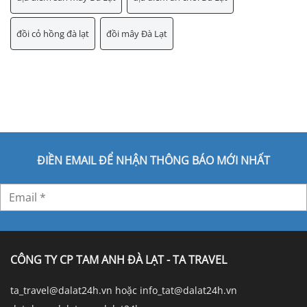
đồi cỏ hồng đà lạt
đồi mây Đà Lạt
ĐIỀN EMAIL ĐỂ NHẬN THÔNG BÁO MỚI NHẤT
CÔNG TY CP TAM ANH ĐÀ LẠT - TA TRAVEL
ta_travel@dalat24h.vn hoặc info_tat@dalat24h.vn