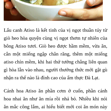
Lẩu canh Atiso là kết tinh của vị ngọt thuần túy từ
giò heo hòa quyện cùng vị ngọt thơm tự nhiên của
bông Atiso tươi. Giò heo được hầm mềm, vừa ăn,
cắn một miếng ngập chân răng, thêm một miếng
atiso chín mềm, khi hai thứ tưởng chẳng liên quan
gì hòa lẫn vào nhau, người thưởng thức mới gật gù
nhận ra thế nào là đỉnh cao của ẩm thực Đà Lạt.
Cánh hoa Atiso ăn phần cơm ở cuốn, phần cánh
hoa nhai ăn như ăn mía rồi nhả bỏ. Nhiều khi nói
ăn mắc công lắm, ai hiểu biết mới coi ăn món này