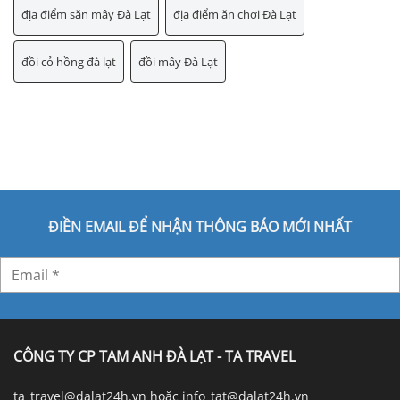
địa điểm săn mây Đà Lạt
địa điểm ăn chơi Đà Lạt
đồi cỏ hồng đà lạt
đồi mây Đà Lạt
ĐIỀN EMAIL ĐỂ NHẬN THÔNG BÁO MỚI NHẤT
CÔNG TY CP TAM ANH ĐÀ LẠT - TA TRAVEL
ta_travel@dalat24h.vn hoặc info_tat@dalat24h.vn