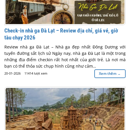
Check-in nhà ga Đà Lạt – Review địa chỉ, giá vé, giờ
tàu chạy 2026
Review nhà ga Đà Lạt – Nhà ga đẹp nhất Đông Dương với
tuyến đường sắt lịch sử Ngày nay, nhà ga Đà Lạt là một trong
những địa điểm checkin rất hot nhất của giới trẻ. Là nơi mà
bạn có thể thỏa sức chụp hình cũng như cảm…
20-01-2026
11414 lượt xem
Xem thêm
→