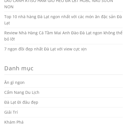
LẨU CANH ATISO HẦM GIÒ HEO ĐÀ LẠT HOẶC NẤU SƯỜN
NON
Top 10 nhà hàng Đà Lạt ngon nhất với các món ăn đặc sản Đà
Lạt
Review Nhà Hàng Cá Tầm Mai Anh Đào Đà Lạt ngon không thể
bỏ lỡ!
7 ngọn đồi đẹp nhất Đà Lạt với view cực xịn
Danh mục
Ăn gì ngon
Cẩm Nang Du Lịch
Đà Lạt Đi đâu đẹp
Giải Trí
Khám Phá