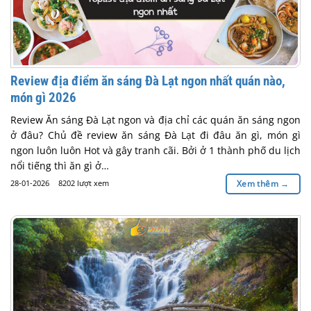
Review địa điểm ăn sáng Đà Lạt ngon nhất quán nào,
món gì 2026
Review Ăn sáng Đà Lạt ngon và địa chỉ các quán ăn sáng ngon
ở đâu? Chủ đề review ăn sáng Đà Lạt đi đâu ăn gì, món gì
ngon luôn luôn Hot và gây tranh cãi. Bởi ở 1 thành phố du lịch
nổi tiếng thì ăn gì ở…
28-01-2026
8202 lượt xem
Xem thêm
→