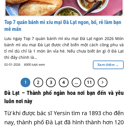
Top 7 quán bánh mì xíu mại Đà Lạt ngon, bổ, rẻ làm bạn
mê mẩn
Lưu ngay Top 7 quán bánh mì xíu mại Đà Lạt ngon 2026 Món
bánh mì xíu mại Đà Lạt được chế biến một cách công phu và
tỉ mỉ dù chỉ là 1 món ăn vỉa hè. Nếu chưa biết ăn gì ở Đà Lạt
thì đây chính là…
02-01-2026
6000 lượt xem
Xem thêm
→
1
2
3
4
…
11
Đà Lạt – Thành phố ngàn hoa nơi bạn đến và yêu
luôn nơi này
Từ khi được bác sĩ Yersin tìm ra 1893 cho đến
nay, thành phố Đà Lạt đã hình thành hơn 120