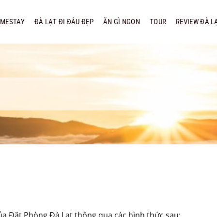
MESTAY
ĐÀ LẠT ĐI ĐÂU ĐẸP
ĂN GÌ NGON
TOUR
REVIEW ĐÀ L
của Đặt Phòng Đà Lạt thông qua các hình thức sau: