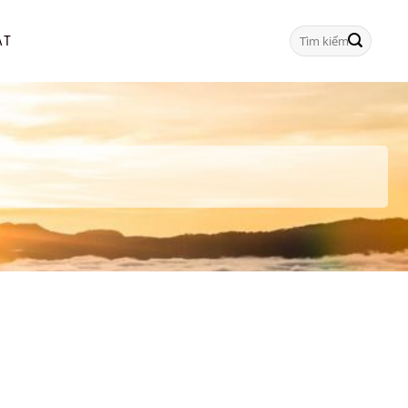
Tìm
ẠT
kiếm: