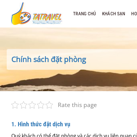
Bỏ
qua
TRANG CHỦ
KHÁCH SẠN
HO
nội
dung
Chính sách đặt phòng
Rate this page
1. Hình thức đặt dịch vụ
Quý khách có thể đặt phòng và các dịch vụ liên quan 