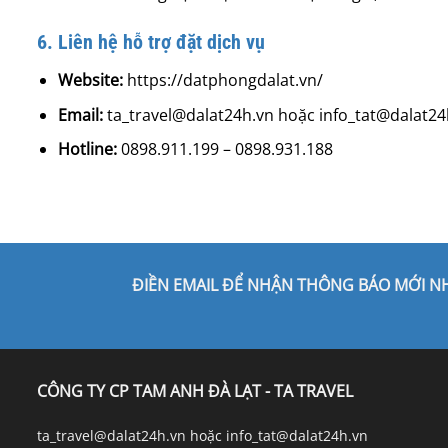
6. Liên hệ hỗ trợ đặt dịch vụ
Website:
https://datphongdalat.vn/
Email:
ta_travel@dalat24h.vn hoặc info_tat@dalat24
Hotline:
0898.911.199 – 0898.931.188
ĐIỀN EMAIL ĐỂ NHẬN THÔNG BÁO MỚI N
CÔNG TY CP TAM ANH ĐÀ LẠT - TA TRAVEL
ta_travel@dalat24h.vn hoặc info_tat@dalat24h.vn