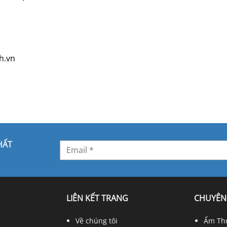
h.vn
HẤT
LIÊN KẾT TRANG
CHUYÊN
Về chúng tôi
Ẩm Th