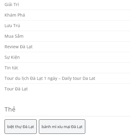
Giải Trí
Khám Phá
Lưu Trú
Mua Sắm
Review Đà Lạt
Sự Kiện
Tin tức
Tour du lịch Đà Lạt 1 ngày – Daily tour Da Lat
Tour Đà Lạt
Thẻ
biệt thự Đà Lạt
bánh mì xíu mại Đà Lạt