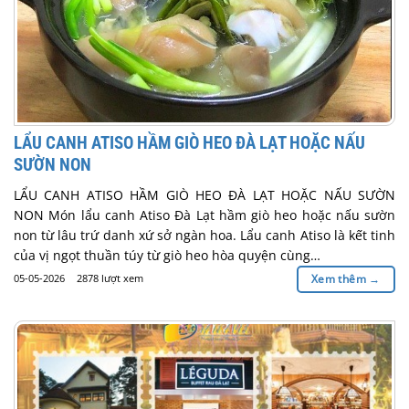
LẨU CANH ATISO HẦM GIÒ HEO ĐÀ LẠT HOẶC NẤU
SƯỜN NON
LẨU CANH ATISO HẦM GIÒ HEO ĐÀ LẠT HOẶC NẤU SƯỜN
NON Món lẩu canh Atiso Đà Lạt hầm giò heo hoặc nấu sườn
non từ lâu trứ danh xứ sở ngàn hoa. Lẩu canh Atiso là kết tinh
của vị ngọt thuần túy từ giò heo hòa quyện cùng…
05-05-2026
2878 lượt xem
Xem thêm
→