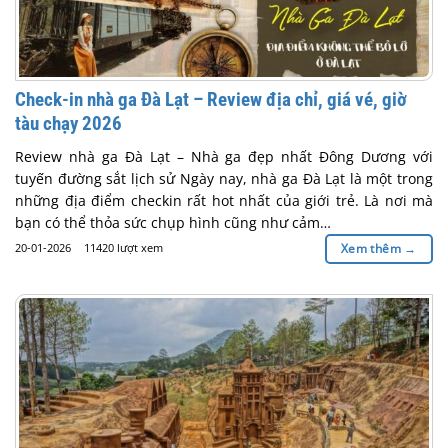
Check-in nhà ga Đà Lạt – Review địa chỉ, giá vé, giờ
tàu chạy 2026
Review nhà ga Đà Lạt – Nhà ga đẹp nhất Đông Dương với
tuyến đường sắt lịch sử Ngày nay, nhà ga Đà Lạt là một trong
những địa điểm checkin rất hot nhất của giới trẻ. Là nơi mà
bạn có thể thỏa sức chụp hình cũng như cảm…
20-01-2026
11420 lượt xem
Xem thêm
→