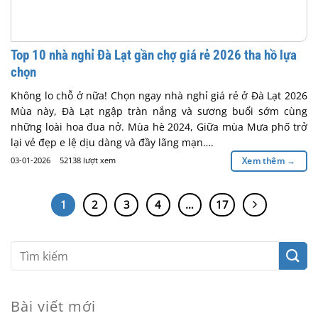
Top 10 nhà nghỉ Đà Lạt gần chợ giá rẻ 2026 tha hồ lựa
chọn
Không lo chỗ ở nữa! Chọn ngay nhà nghỉ giá rẻ ở Đà Lạt 2026
Mùa này, Đà Lạt ngập tràn nắng và sương buổi sớm cùng
những loài hoa đua nở. Mùa hè 2024, Giữa mùa Mưa phố trở
lại vẻ đẹp e lệ dịu dàng và đầy lãng mạn….
03-01-2026
52138 lượt xem
Xem thêm
→
1
2
3
4
…
17
Bài viết mới