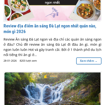
Review địa điểm ăn sáng Đà Lạt ngon nhất quán nào,
món gì 2026
Review Ăn sáng Đà Lạt ngon và địa chỉ các quán ăn sáng ngon
ở đâu? Chủ đề review ăn sáng Đà Lạt đi đâu ăn gì, món gì
ngon luôn luôn Hot và gây tranh cãi. Bởi ở 1 thành phố du lịch
nổi tiếng thì ăn gì ở…
28-01-2026
8203 lượt xem
Xem thêm
→