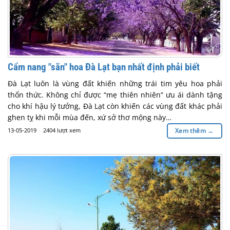
Cẩm nang "săn" hoa Đà Lạt bạn nhất định phải biết
Đà Lạt luôn là vùng đất khiến những trái tim yêu hoa phải
thổn thức. Không chỉ được “mẹ thiên nhiên” ưu ái dành tặng
cho khí hậu lý tưởng, Đà Lạt còn khiến các vùng đất khác phải
ghen tỵ khi mỗi mùa đến, xứ sở thơ mộng này…
13-05-2019
2404 lượt xem
Xem thêm
→