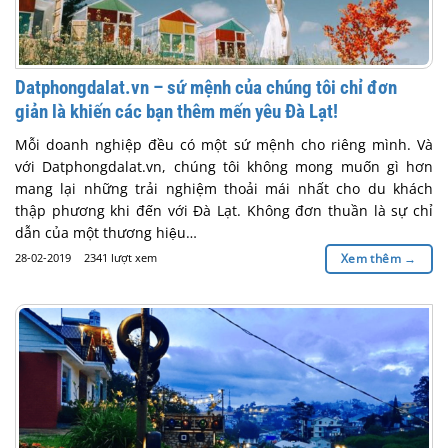
Datphongdalat.vn – sứ mệnh của chúng tôi chỉ đơn
giản là khiến các bạn thêm mến yêu Đà Lạt!
Mỗi doanh nghiệp đều có một sứ mệnh cho riêng mình. Và
với Datphongdalat.vn, chúng tôi không mong muốn gì hơn
mang lại những trải nghiệm thoải mái nhất cho du khách
thập phương khi đến với Đà Lạt. Không đơn thuần là sự chỉ
dẫn của một thương hiệu…
28-02-2019
2341 lượt xem
Xem thêm
→