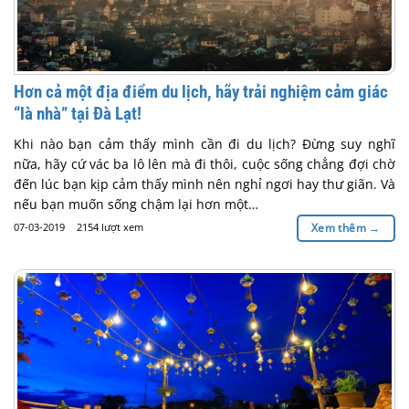
Hơn cả một địa điểm du lịch, hãy trải nghiệm cảm giác
“là nhà” tại Đà Lạt!
Khi nào bạn cảm thấy mình cần đi du lịch? Đừng suy nghĩ
nữa, hãy cứ vác ba lô lên mà đi thôi, cuộc sống chẳng đợi chờ
đến lúc bạn kịp cảm thấy mình nên nghỉ ngơi hay thư giãn. Và
nếu bạn muốn sống chậm lại hơn một…
07-03-2019
2154 lượt xem
Xem thêm
→