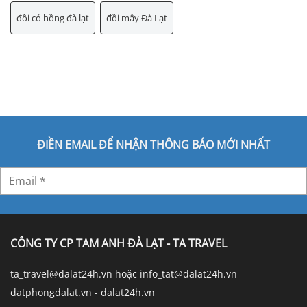
đồi cỏ hồng đà lạt
đồi mây Đà Lạt
ĐIỀN EMAIL ĐỂ NHẬN THÔNG BÁO MỚI NHẤT
CÔNG TY CP TAM ANH ĐÀ LẠT - TA TRAVEL
ta_travel@dalat24h.vn hoặc info_tat@dalat24h.vn
datphongdalat.vn - dalat24h.vn