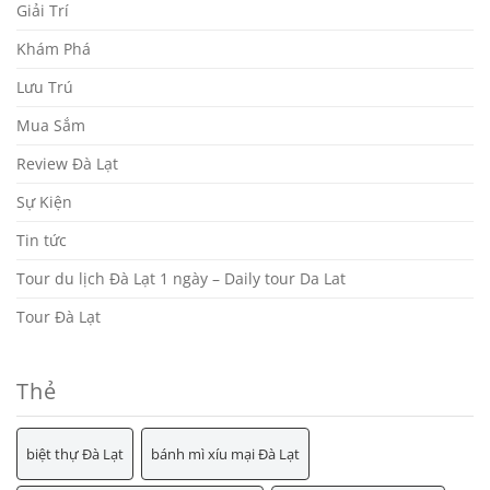
Giải Trí
Khám Phá
Lưu Trú
Mua Sắm
Review Đà Lạt
Sự Kiện
Tin tức
Tour du lịch Đà Lạt 1 ngày – Daily tour Da Lat
Tour Đà Lạt
Thẻ
biệt thự Đà Lạt
bánh mì xíu mại Đà Lạt