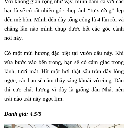
Với không gian rộng như vậy, mình dám cá với các
bạn là sẽ có rất nhiều góc chụp ảnh “tự sướng” đẹp
đến mê hồn. Mình đến đây tổng cộng là 4 lần rồi và
chẳng lần nào mình chụp được hết các góc cảnh
nơi này.
Có một mùi hương đặc biệt tại vườn dâu này. Khi
vừa bước vào bên trong, bạn sẽ có cảm giác trong
lành, tươi mát. Hít một hơi thật sâu tràn đầy lồng
ngực, các bạn sẽ cảm thấy sảng khoái vô cùng. Dâu
thì cực chất lượng vì đây là giống dâu Nhật nên
trái nào trái nấy ngọt lịm.
Đánh giá: 4.5/5