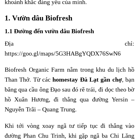
khoảnh khắc đáng yêu của mình.
1. Vườn dâu Biofresh
1.1 Đường đến vườn dâu Biofresh
Địa chỉ:
https://goo.gl/maps/5G3HABgYQDX76SwN6
Biofresh Organic Farm nằm trong khu du lịch hồ
Than Thở. Từ các
homestay Đà Lạt gần chợ
, bạn
băng qua cầu ông Đạo sau đó rẽ trái, đi dọc theo bờ
hồ Xuân Hương, đi thẳng qua đường Yersin –
Nguyễn Trãi – Quang Trung.
Khi tới vòng xoay ngã tư tiếp tục đi thẳng vào
đường Phan Chu Trinh, khi gặp ngã ba Chi Lăng