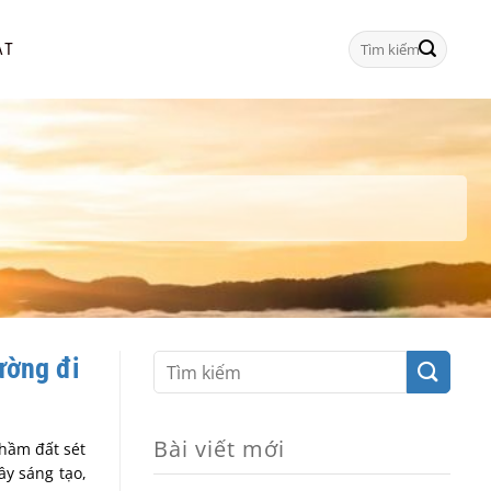
Tìm
ẠT
kiếm:
ường đi
Bài viết mới
 hầm đất sét
ầy sáng tạo,