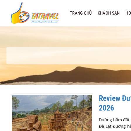
Bỏ
qua
TRANG CHỦ
KHÁCH SẠN
HO
nội
dung
Review Đườ
2026
Đường hầm đất s
Đà Lạt Đường hầ