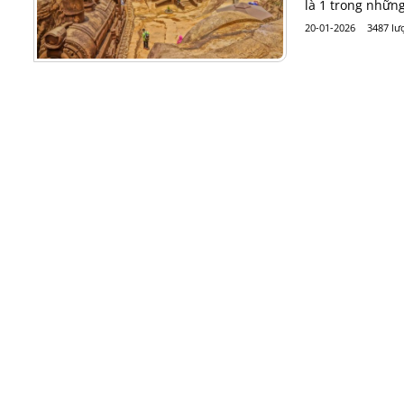
là 1 trong nhữn
20-01-2026
3487 lư