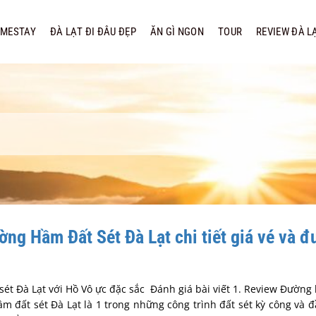
MESTAY
ĐÀ LẠT ĐI ĐÂU ĐẸP
ĂN GÌ NGON
TOUR
REVIEW ĐÀ L
ng Hầm Đất Sét Đà Lạt chi tiết giá vé và đ
ét Đà Lạt với Hồ Vô ực đặc sắc Đánh giá bài viết 1. Review Đường
m đất sét Đà Lạt là 1 trong những công trình đất sét kỳ công và đ