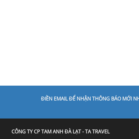
ĐIỀN EMAIL ĐỂ NHẬN THÔNG BÁO MỚI N
CÔNG TY CP TAM ANH ĐÀ LẠT - TA TRAVEL