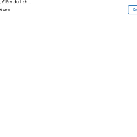
g điểm du lịch…
ợt xem
X