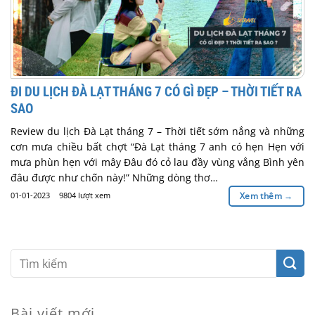
ĐI DU LỊCH ĐÀ LẠT THÁNG 7 CÓ GÌ ĐẸP – THỜI TIẾT RA
SAO
Review du lịch Đà Lạt tháng 7 – Thời tiết sớm nắng và những
cơn mưa chiều bất chợt “Đà Lạt tháng 7 anh có hẹn Hẹn với
mưa phùn hẹn với mây Đâu đó cỏ lau đầy vùng vắng Bình yên
đâu được như chốn này!” Những dòng thơ…
01-01-2023
9804 lượt xem
Xem thêm
→
Bài viết mới