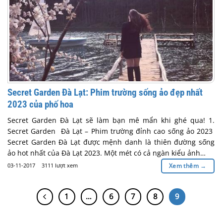
Secret Garden Đà Lạt: Phim trường sống ảo đẹp nhất
2023 của phố hoa
Secret Garden Đà Lạt sẽ làm bạn mê mẩn khi ghé qua! 1.
Secret Garden Đà Lạt – Phim trường đỉnh cao sống ảo 2023
Secret Garden Đà Lạt được mệnh danh là thiên đường sống
ảo hot nhất của Đà Lạt 2023. Một mét có cả ngàn kiểu ảnh…
03-11-2017
3111 lượt xem
Xem thêm
→
1
…
6
7
8
9