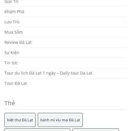
Giải Trí
Khám Phá
Lưu Trú
Mua Sắm
Review Đà Lạt
Sự Kiện
Tin tức
Tour du lịch Đà Lạt 1 ngày – Daily tour Da Lat
Tour Đà Lạt
Thẻ
biệt thự Đà Lạt
bánh mì xíu mại Đà Lạt