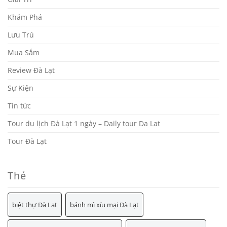
Khám Phá
Lưu Trú
Mua Sắm
Review Đà Lạt
Sự Kiện
Tin tức
Tour du lịch Đà Lạt 1 ngày – Daily tour Da Lat
Tour Đà Lạt
Thẻ
biệt thự Đà Lạt
bánh mì xíu mại Đà Lạt