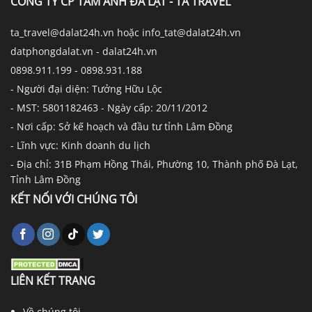
CÔNG TY CP TAM ANH ĐÀ LẠT - TA TRAVEL
ta_travel@dalat24h.vn hoặc info_tat@dalat24h.vn
datphongdalat.vn - dalat24h.vn
0898.911.199 - 0898.931.188
- Người đại diện: Tưởng Hữu Lộc
- MST: 5801182463 - Ngày cấp: 20/11/2012
- Nơi cấp: Sở kế hoạch và đầu tư tỉnh Lâm Đồng
- Lĩnh vực: Kinh doanh du lịch
- Địa chỉ: 31B Phạm Hồng Thái, Phường 10, Thành phố Đà Lạt,
Tỉnh Lâm Đồng
KẾT NỐI VỚI CHÚNG TÔI
LIÊN KẾT TRANG
Về chúng tôi