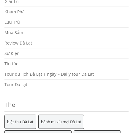
Giải Trí
Khám Phá
Lưu Trú
Mua Sắm
Review Đà Lạt
Sự Kiện
Tin tức
Tour du lịch Đà Lạt 1 ngày – Daily tour Da Lat
Tour Đà Lạt
Thẻ
biệt thự Đà Lạt
bánh mì xíu mại Đà Lạt