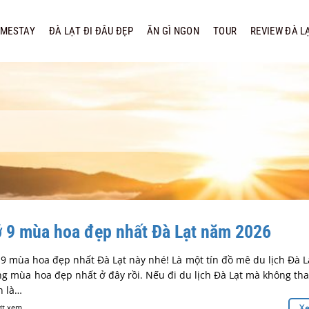
MESTAY
ĐÀ LẠT ĐI ĐÂU ĐẸP
ĂN GÌ NGON
TOUR
REVIEW ĐÀ L
ỡ 9 mùa hoa đẹp nhất Đà Lạt năm 2026
 mùa hoa đẹp nhất Đà Lạt này nhé! Là một tín đồ mê du lịch Đà L
g mùa hoa đẹp nhất ở đây rồi. Nếu đi du lịch Đà Lạt mà không th
n là…
ợt xem
X