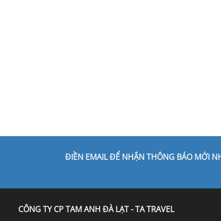
ĐIỀN EMAIL ĐỂ NHẬN THÔNG BÁO MỚI N
CÔNG TY CP TAM ANH ĐÀ LẠT - TA TRAVEL