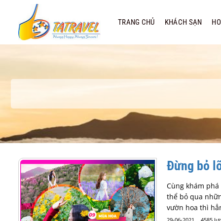
Bỏ
qua
TRANG CHỦ
KHÁCH SẠN
HO
nội
dung
Đừng bỏ l
Cùng khám phá 9
thể bỏ qua nhữn
vườn hoa thì hẳ
29-06-2021
4585 lư