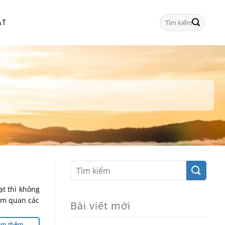
Tìm
ẠT
kiếm:
ạt thì không
am quan các
Bài viết mới
em thêm
→