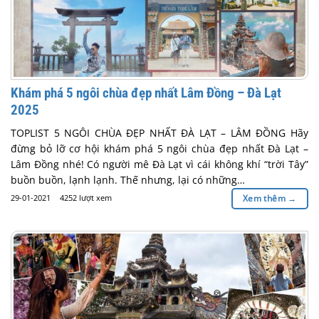
Khám phá 5 ngôi chùa đẹp nhất Lâm Đồng – Đà Lạt
2025
TOPLIST 5 NGÔI CHÙA ĐẸP NHẤT ĐÀ LẠT – LÂM ĐỒNG Hãy
đừng bỏ lỡ cơ hội khám phá 5 ngôi chùa đẹp nhất Đà Lạt –
Lâm Đồng nhé! Có người mê Đà Lạt vì cái không khí “trời Tây”
buồn buồn, lạnh lạnh. Thế nhưng, lại có những…
29-01-2021
4252 lượt xem
Xem thêm
→