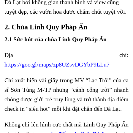
Đà Lạt bởi không gian thanh bình và view cũng
tuyệt đẹp, các vườn hoa được chăm chút tuyệt vời.
2. Chùa Linh Quy Pháp Ẩn
2.1 Sức hút của chùa Linh Quy Pháp Ấn
Địa chỉ:
https://goo.gl/maps/zp8UZsvDGYbP9LLu7
Chỉ xuất hiện vài giây trong MV “Lạc Trôi” của ca
sĩ Sơn Tùng M-TP nhưng “cánh cổng trời” nhanh
chóng được giới trẻ truy lùng và trở thành địa điểm
check in “siêu hot” mỗi khi đặt chân đến Đà Lạt.
Không chỉ lên hình cực chất mà Linh Quy Pháp Ẩn