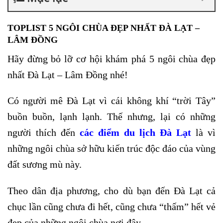
TOPLIST 5 NGÔI CHÙA ĐẸP NHẤT
ĐÀ LẠT –
LÂM ĐỒNG
Hãy đừng bỏ lỡ cơ hội khám phá 5 ngôi chùa đẹp
nhất Đà Lạt – Lâm Đồng nhé!
Có người mê Đà Lạt vì cái không khí “trời Tây”
buồn buồn, lạnh lạnh. Thế nhưng, lại có những
người thích đến
các điểm du lịch Đà Lạt
là vì
những ngôi chùa sở hữu kiến trúc độc đáo của vùng
đất sương mù này.
Theo dân địa phương, cho dù bạn đến Đà Lạt cả
chục lần cũng chưa đi hết, cũng chưa “thấm” hết vẻ
đẹp của những ngôi chùa nơi đây.