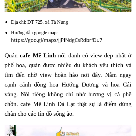
Địa chỉ: DT 725, xã Tà Nung
Hướng dẫn google map:
https://goo.gl/maps/jjPfNdgCsRdbrfDu7
Quán
cafe Mê Linh
nổi danh có view đẹp nhất ở
phố hoa, quán được nhiều du khách yêu thích và
tìm đến nhờ view hoàn hảo nơi đây. Nằm ngay
cạnh cánh đồng hoa Hướng Dương và hoa Cải
vàng. Nổi tiếng không chỉ nhờ hương vị cà phê
chồn. cafe Mê Linh Đà Lạt thật sự là điểm dừng
chân cho các tín đồ sống ảo.