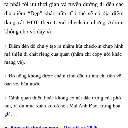
ta phải tối ưu thời gian và tuyến đường đi đến các
địa điểm “Đẹp” khác nữa. Có thể sẽ có địa điểm
đang rất HOT theo trend check-in nhưng Admin
không cho vô đây vì:
+ Điểm đến đó chủ ý tạo ra nhằm hút check-in chụp hình
mà thiếu đi chất riêng của quán (thậm chí copy nới khác
mang về).
+ Đồ uống không được chăm chút đầu tư mà chỉ tiên về
bán vé, bán nước.
+ Cảnh quan thiếu hoặc không có nét đặc trưng của phố
núi, ví dụ mùa xuân ko có hoa Mai Anh Đào, trưng hoa
giả,…
Bảng giá thuê xe máy – Oto giá rẻ 2026