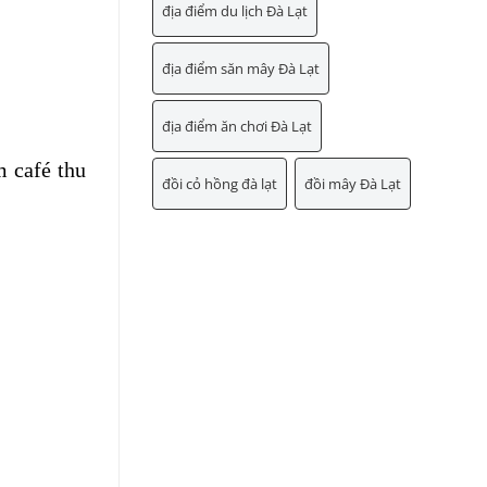
địa điểm du lịch Đà Lạt
địa điểm săn mây Đà Lạt
địa điểm ăn chơi Đà Lạt
m café thu
đồi cỏ hồng đà lạt
đồi mây Đà Lạt