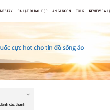
MESTAY
ĐÀ LẠT ĐI ĐÂU ĐẸP
ĂN GÌ NGON
TOUR
REVIEW ĐÀ L
uốc cực hot cho tín đồ sống ảo
 dành các thánh