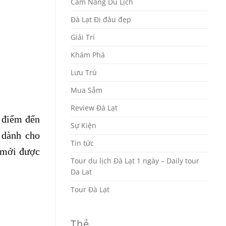
Cẩm Nang Du Lịch
Đà Lạt Đi đâu đẹp
Giải Trí
Khám Phá
Lưu Trú
Mua Sắm
Review Đà Lạt
u điểm đến
Sự Kiện
 dành cho
Tin tức
p mới được
Tour du lịch Đà Lạt 1 ngày – Daily tour
Da Lat
Tour Đà Lạt
Thẻ