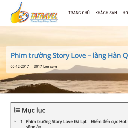
Bỏ
qua
TRANG CHỦ
KHÁCH SẠN
HO
nội
dung
Phim trường Story Love – làng Hàn Q
05-12-2017
3017 lượt xem
Mục lục
Phim trường Story Love Đà Lạt – Điểm đến cực Hot
sống ảo