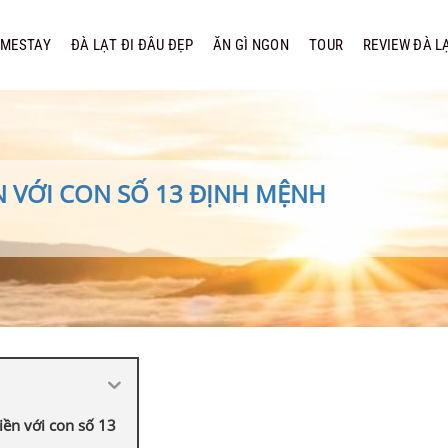
MESTAY
ĐÀ LẠT ĐI ĐÂU ĐẸP
ĂN GÌ NGON
TOUR
REVIEW ĐÀ L
N VỚI CON SỐ 13 ĐỊNH MỆNH
iền với con số 13