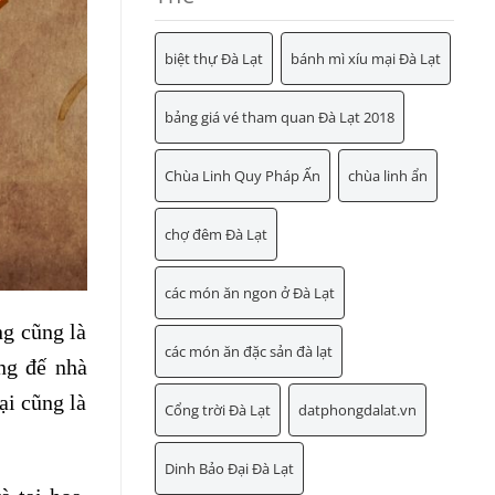
biệt thự Đà Lạt
bánh mì xíu mại Đà Lạt
bảng giá vé tham quan Đà Lạt 2018
Chùa Linh Quy Pháp Ấn
chùa linh ẩn
chợ đêm Đà Lạt
các món ăn ngon ở Đà Lạt
ng cũng là
các món ăn đặc sản đà lạt
ng đế nhà
ại cũng là
Cổng trời Đà Lạt
datphongdalat.vn
Dinh Bảo Đại Đà Lạt