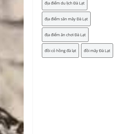
địa điểm du lịch Đà Lạt
địa điểm săn mây Đà Lạt
địa điểm ăn chơi Đà Lạt
đồi cỏ hồng đà lạt
đồi mây Đà Lạt