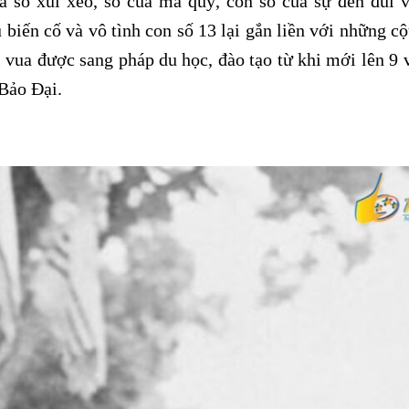
số xui xẻo, số của ma quỷ, con số của sự đen đủi và
biến cố và vô tình con số 13 lại gắn liền với những c
vị vua được sang pháp du học, đào tạo từ khi mới lên 9 
Bảo Đại.