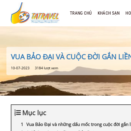
Bỏ
qua
TRANG CHỦ
KHÁCH SẠN
HO
nội
dung
VUA BẢO ĐẠI VÀ CUỘC ĐỜI GẮN LIỀ
10-07-2023
3184 lượt xem
Mục lục
Vua Bảo Đại và những dấu mốc trong cuộc đời gắn l