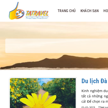
Bỏ
qua
TRANG CHỦ
KHÁCH SẠN
HO
nội
dung
Du lịch Đà
Kinh nghiệm du 
tất cả những n
cả! Để chọn ra
01-01-2023
7744 lư