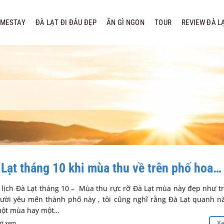
MESTAY
ĐÀ LẠT ĐI ĐÂU ĐẸP
ĂN GÌ NGON
TOUR
REVIEW ĐÀ L
 Lạt tháng 10 khi mùa thu về trên phố hoa…
lịch Đà Lạt tháng 10 – Mùa thu rực rỡ Đà Lạt mùa này đẹp như t
gười yêu mến thành phố này , tôi cũng nghĩ rằng Đà Lạt quanh 
 một mùa hay một…
ợt xem
X