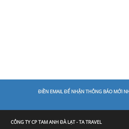
ĐIỀN EMAIL ĐỂ NHẬN THÔNG BÁO MỚI N
CÔNG TY CP TAM ANH ĐÀ LẠT - TA TRAVEL