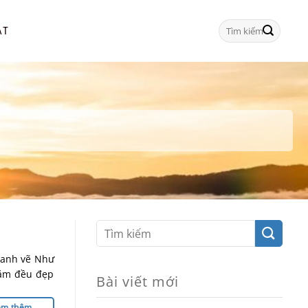
Tìm
ẠT
kiếm:
ranh vẽ Như
năm đều đẹp
Bài viết mới
em thêm
→