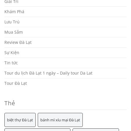
Giải Trí
Khám Phá
Lưu Trú
Mua Sắm
Review Đà Lạt
Sự Kiện
Tin tức
Tour du lịch Đà Lạt 1 ngày – Daily tour Da Lat
Tour Đà Lạt
Thẻ
biệt thự Đà Lạt
bánh mì xíu mại Đà Lạt