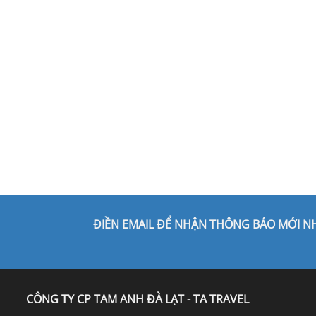
ĐIỀN EMAIL ĐỂ NHẬN THÔNG BÁO MỚI N
CÔNG TY CP TAM ANH ĐÀ LẠT - TA TRAVEL