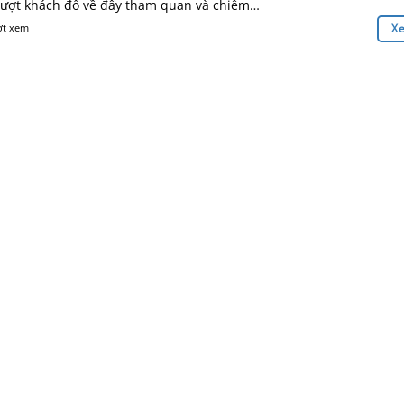
lượt khách đổ về đây tham quan và chiêm…
ợt xem
X