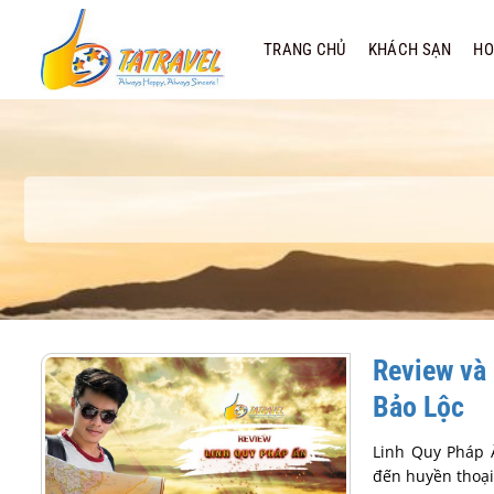
Bỏ
qua
TRANG CHỦ
KHÁCH SẠN
HO
nội
dung
Review và 
Bảo Lộc
Linh Quy Pháp 
đến huyền thoại