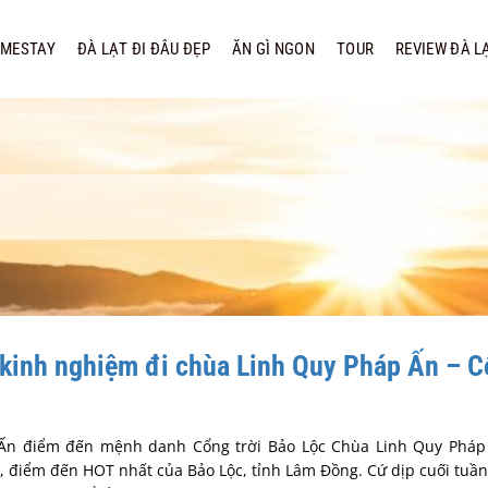
MESTAY
ĐÀ LẠT ĐI ĐÂU ĐẸP
ĂN GÌ NGON
TOUR
REVIEW ĐÀ L
kinh nghiệm đi chùa Linh Quy Pháp Ấn – C
Ấn điểm đến mệnh danh Cổng trời Bảo Lộc Chùa Linh Quy Pháp
, điểm đến HOT nhất của Bảo Lộc, tỉnh Lâm Đồng. Cứ dịp cuối tuầ