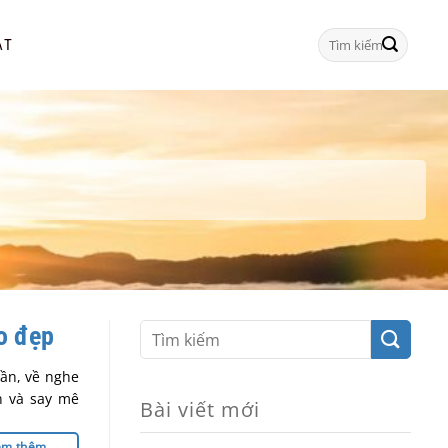
Tìm
ẠT
kiếm:
ào đẹp
Lần, về nghe
n và say mê
Bài viết mới
em thêm
→