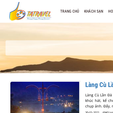
Bỏ
qua
TRANG CHỦ
KHÁCH SẠN
HO
nội
dung
Làng Cù Lầ
Làng Cù Lần Đà 
khúc hát, kể c
chụp ảnh. Đấy, 
30-01-2021
6943 lư