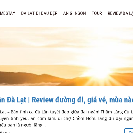
MESTAY
ĐÀ LẠT ĐI ĐÂU ĐẸP
ĂN GÌ NGON
TOUR
REVIEW ĐÀ L
n Đà Lạt | Review đường đi, giá vé, mùa n
Lạt – Bản tình ca Cù Lần tuyệt đẹp giữa đại ngàn! Thăm Làng Cù 
huyện tình yêu, ăn cơm lam, đi chợ Chồm Hổm, lãng du đại ngà
nếu bạn là người lãng…
ợt xem
X