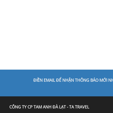
ĐIỀN EMAIL ĐỂ NHẬN THÔNG BÁO MỚI N
CÔNG TY CP TAM ANH ĐÀ LẠT - TA TRAVEL