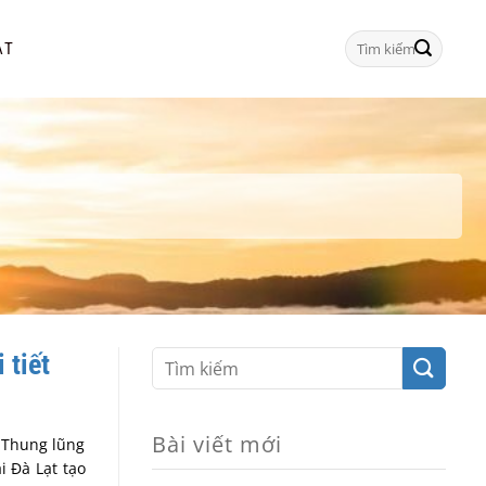
Tìm
ẠT
kiếm:
 tiết
Bài viết mới
w Thung lũng
i Đà Lạt tạo