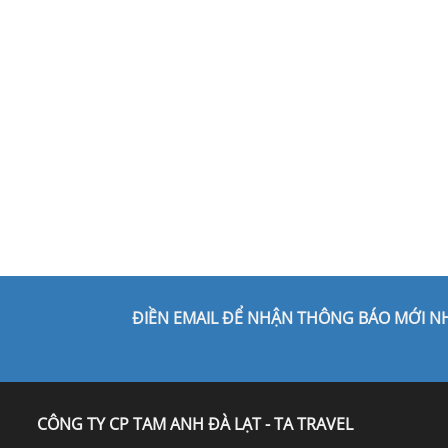
ĐIỀN EMAIL ĐỂ NHẬN THÔNG BÁO MỚI N
CÔNG TY CP TAM ANH ĐÀ LẠT - TA TRAVEL