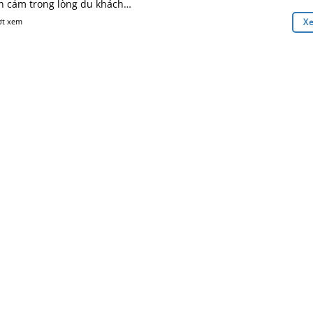
n cảm trong lòng du khách…
ợt xem
X