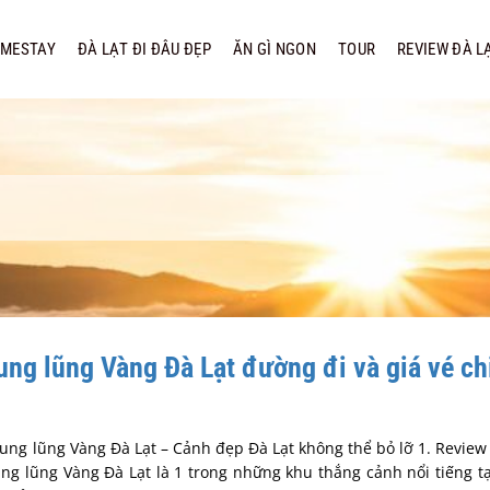
MESTAY
ĐÀ LẠT ĐI ĐÂU ĐẸP
ĂN GÌ NGON
TOUR
REVIEW ĐÀ L
ng lũng Vàng Đà Lạt đường đi và giá vé chi
Thung lũng Vàng Đà Lạt – Cảnh đẹp Đà Lạt không thể bỏ lỡ 1. Revie
ng lũng Vàng Đà Lạt là 1 trong những khu thắng cảnh nổi tiếng tạ