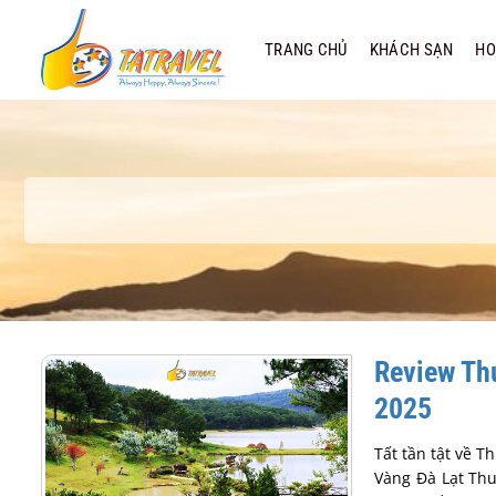
Bỏ
qua
TRANG CHỦ
KHÁCH SẠN
HO
nội
dung
Review Thu
2025
Tất tần tật về 
Vàng Đà Lạt Thu