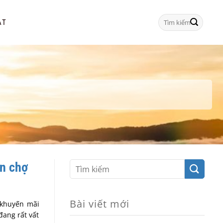
Tìm
ẠT
kiếm:
ần chợ
Bài viết mới
u khuyến mãi
đang rất vất