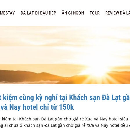
MESTAY
ĐÀ LẠT ĐI ĐÂU ĐẸP
ĂN GÌ NGON
TOUR
REVIEW ĐÀ L
ết kiệm cùng kỳ nghỉ tại Khách sạn Đà Lạt g
 và Nay hotel chỉ từ 150k
ết kiệm tại Khách sạn Đà Lạt gần chợ giá rẻ Xưa và Nay hotel siê
g ai chưa ở khách sạn Đà Lạt gần chợ giá rẻ Xưa và Nay hotel đều 