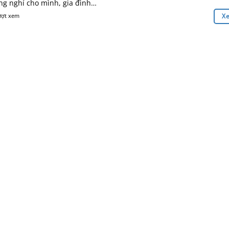
ng nghỉ cho mình, gia đình…
ượt xem
X