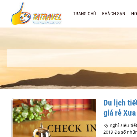
Bỏ
qua
TRANG CHỦ
KHÁCH SẠN
HO
nội
dung
Du lịch ti
giá rẻ Xưa
Kỳ nghỉ siêu ti
2019 Đa số nhữn