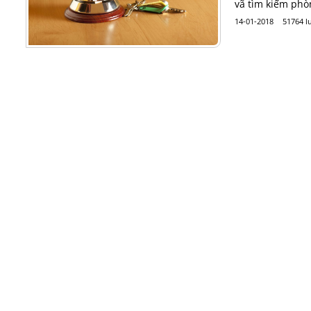
vã tìm kiếm phò
14-01-2018
51764 l