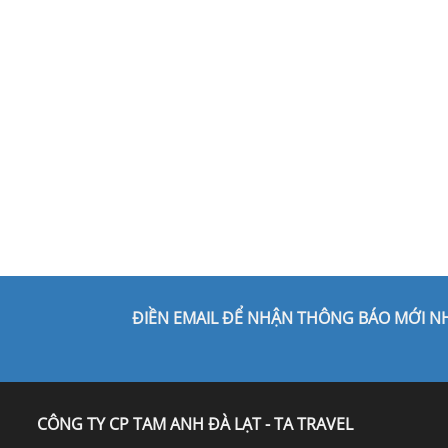
ĐIỀN EMAIL ĐỂ NHẬN THÔNG BÁO MỚI N
CÔNG TY CP TAM ANH ĐÀ LẠT - TA TRAVEL