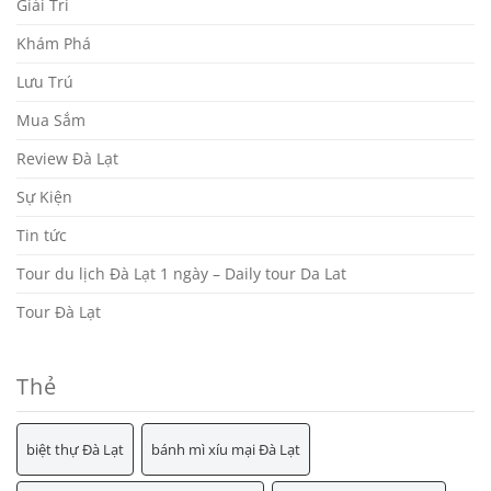
Giải Trí
Khám Phá
Lưu Trú
Mua Sắm
Review Đà Lạt
Sự Kiện
Tin tức
Tour du lịch Đà Lạt 1 ngày – Daily tour Da Lat
Tour Đà Lạt
Thẻ
biệt thự Đà Lạt
bánh mì xíu mại Đà Lạt