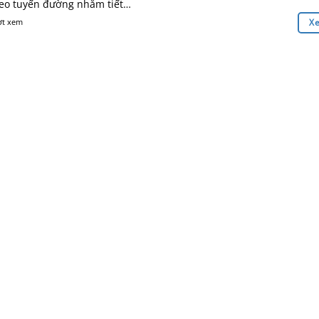
heo tuyến đường nhằm tiết…
ợt xem
X