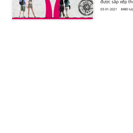
được sắp xếp t
03-01-2021
8480 lư