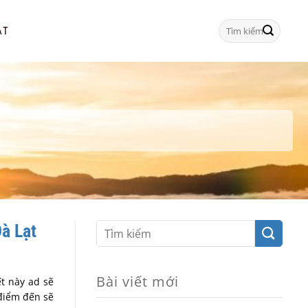
Tìm
ẠT
kiếm:
à Lạt
Bài viết mới
t này ad sẽ
 điểm đến sẽ