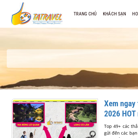
Bỏ
qua
TRANG CHỦ
KHÁCH SẠN
HO
nội
dung
Xem ngay t
2026 HOT 
Top 49+ các thắ
gửi đến các bạn