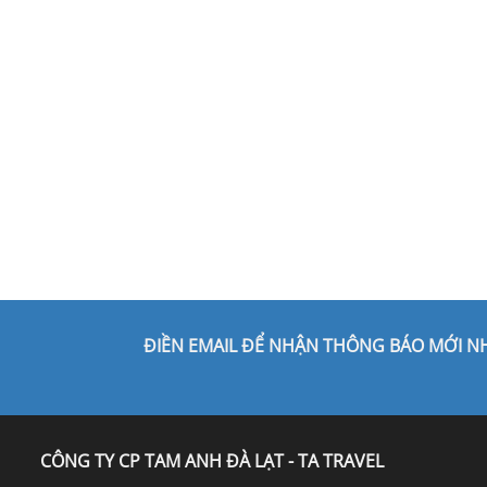
ĐIỀN EMAIL ĐỂ NHẬN THÔNG BÁO MỚI N
CÔNG TY CP TAM ANH ĐÀ LẠT - TA TRAVEL