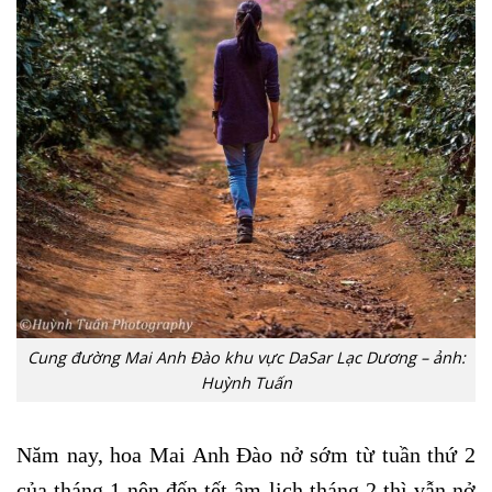
Cung đường Mai Anh Đào khu vực DaSar Lạc Dương – ảnh:
Huỳnh Tuấn
Năm nay, hoa Mai Anh Đào nở sớm từ tuần thứ 2
của tháng 1 nên đến tết âm lịch tháng 2 thì vẫn nở