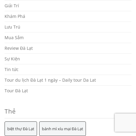
Giải Trí
Khám Phá
Lưu Trú
Mua Sắm
Review Đà Lạt
Sự Kiện
Tin tức
Tour du lịch Đà Lạt 1 ngày – Daily tour Da Lat
Tour Đà Lạt
Thẻ
biệt thự Đà Lạt
bánh mì xíu mại Đà Lạt