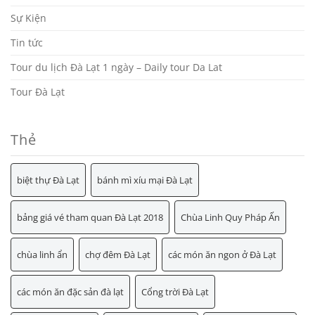
Sự Kiện
Tin tức
Tour du lịch Đà Lạt 1 ngày – Daily tour Da Lat
Tour Đà Lạt
Thẻ
biệt thự Đà Lạt
bánh mì xíu mại Đà Lạt
bảng giá vé tham quan Đà Lạt 2018
Chùa Linh Quy Pháp Ấn
chùa linh ẩn
chợ đêm Đà Lạt
các món ăn ngon ở Đà Lạt
các món ăn đặc sản đà lạt
Cổng trời Đà Lạt