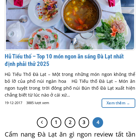
Hũ Tiếu thố – Top 10 món ngon ăn sáng Đà Lạt nhất
định phải thử 2025
Hũ Tiếu Thố Đà Lạt – Một trong những món ngon không thể
bỏ lỡ của phố núi ngàn hoa Hũ Tiếu thố Đà Lạt – Món ăn
ngon tuyệt trong trời đông phố núi Bún thố Đà Lạt xuất hiện
chẳng biết từ lúc nào ở cái xứ…
19-12-2017
3885 lượt xem
Xem thêm
→
1
2
3
4
Cẩm nang Đà Lạt ăn gì ngon review tất tần