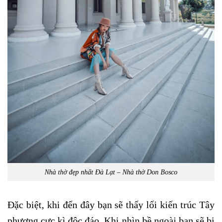
Nhà thờ đẹp nhất Đà Lạt – Nhà thờ Don Bosco
Đặc biệt, khi đến đây bạn sẽ thấy lối kiến trúc Tây
phương cực kì độc đáo. Khi nhìn bề ngoài bạn sẽ bị