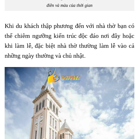
điền và màu của thời gian
Khi du khách thập phương đến với nhà thờ bạn có
thể chiêm ngưỡng kiến trúc độc đáo nơi đây hoặc
khi làm lễ, đặc biệt nhà thờ thường làm lễ vào cả
những ngày thường và chủ nhật.