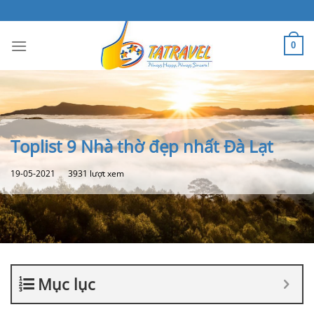
Bỏ
qua
nội
0
dung
Toplist 9 Nhà thờ đẹp nhất Đà Lạt
19-05-2021
3931 lượt xem
Mục lục