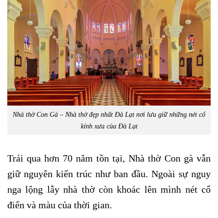
Nhà thờ Con Gà – Nhà thờ đẹp nhất Đà Lạt nơi lưu giữ những nét cổ
kính xưa của Đà Lạt
Trải qua hơn 70 năm tồn tại, Nhà thờ Con gà vẫn
giữ nguyên kiến trúc như ban đầu. Ngoài sự nguy
nga lộng lẫy nhà thờ còn khoác lên mình nét cổ
điển và màu của thời gian.