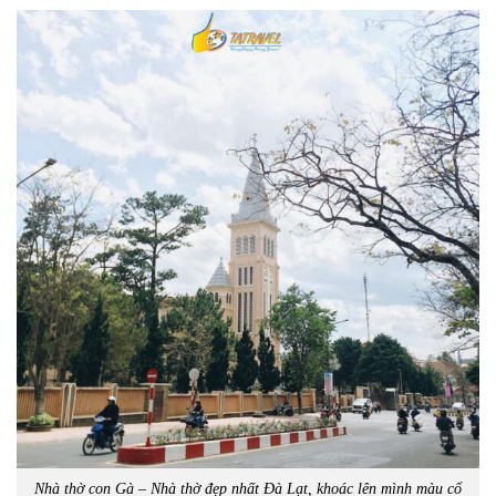
Nhà thờ con Gà – Nhà thờ đẹp nhất Đà Lạt, khoác lên mình màu cổ