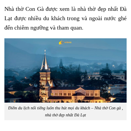
Nhà thờ Con Gà được xem là nhà thờ đẹp nhất Đà
Lạt được nhiều du khách trong và ngoài nước ghé
đến chiêm ngưỡng và tham quan.
Điểm du lịch nổi tiếng luôn thu hút mọi du khách – Nhà thờ Con gà ,
nhà thờ đẹp nhất Đà Lạt