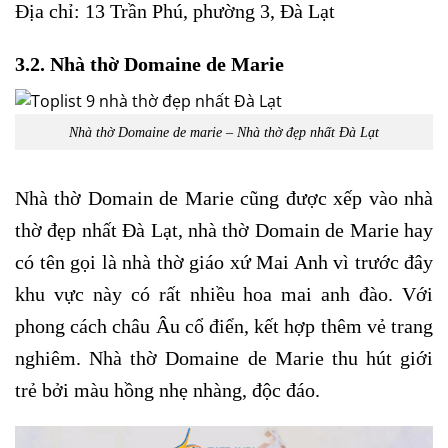
Địa chỉ: 13 Trần Phú, phường 3, Đà Lạt
3.2. Nhà thờ Domaine de Marie
Nhà thờ Domaine de marie – Nhà thờ đẹp nhất Đà Lạt
Nhà thờ Domain de Marie cũng được xếp vào nhà
thờ đẹp nhất Đà Lạt, nhà thờ Domain de Marie hay
có tên gọi là nhà thờ giáo xứ Mai Anh vì trước đây
khu vực này có rất nhiều hoa mai anh đào. Với
phong cách châu Âu cổ điển, kết hợp thêm vẻ trang
nghiêm. Nhà thờ Domaine de Marie thu hút giới
trẻ bởi màu hồng nhẹ nhàng, độc đáo.