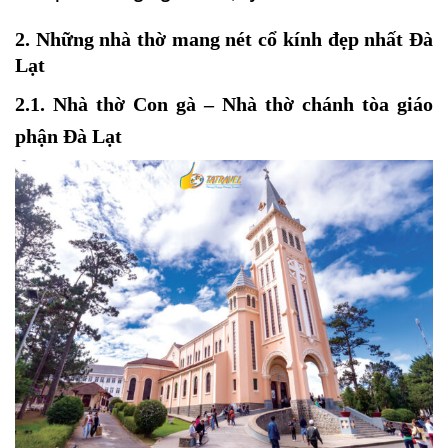
2. Những nhà thờ mang nét cổ kính đẹp nhất Đà
Lạt
2.1. Nhà thờ Con gà – Nhà thờ chánh tòa giáo
phận Đà Lạt