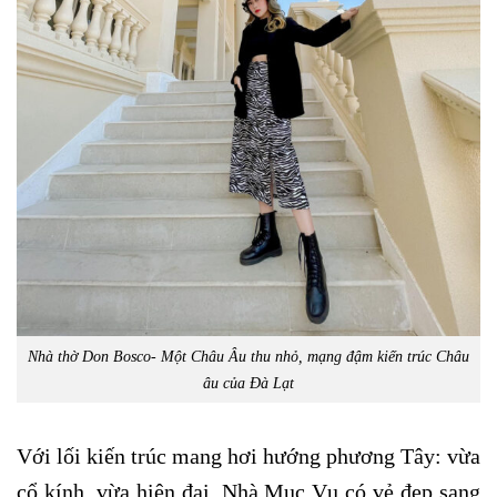
Nhà thờ Don Bosco- Một Châu Âu thu nhỏ, mạng đậm kiến trúc Châu
âu của Đà Lạt
Với lối kiến trúc mang hơi hướng phương Tây: vừa
cổ kính, vừa hiện đại. Nhà Mục Vụ có vẻ đẹp sang