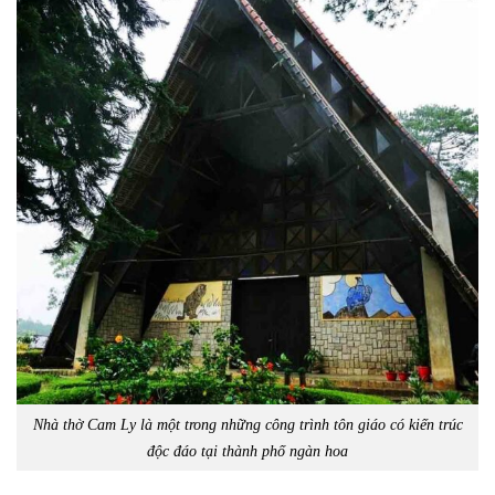
Nhà thờ Cam Ly là một trong những công trình tôn giáo có kiến trúc
độc đáo tại thành phố ngàn hoa