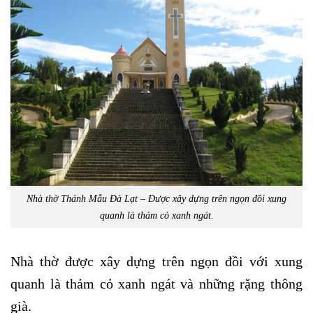
Nhà thờ Thánh Mẫu Đà Lạt – Được xây dựng trên ngọn đồi xung
quanh là thảm cỏ xanh ngát.
Nhà thờ được xây dựng trên ngọn đồi với xung
quanh là thảm cỏ xanh ngát và những rặng thông
già.