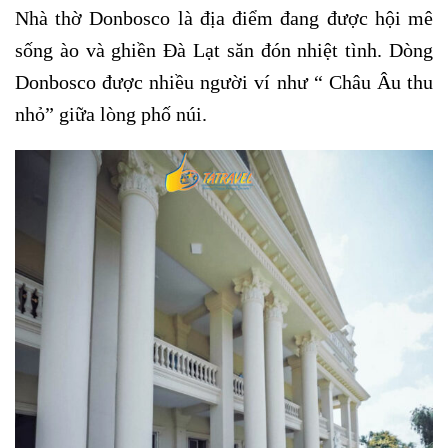
Nhà thờ Donbosco là địa điểm đang được hội mê
sống ào và ghiền Đà Lạt săn đón nhiệt tình. Dòng
Donbosco được nhiều người ví như “ Châu Âu thu
nhỏ” giữa lòng phố núi.