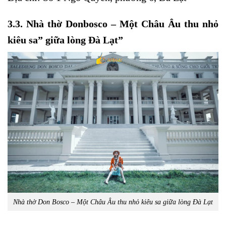
3.3. Nhà thờ Donbosco – Một Châu Âu thu nhỏ
kiêu sa” giữa lòng Đà Lạt”
Nhà thờ Don Bosco – Một Châu Âu thu nhỏ kiêu sa giữa lòng Đà Lạt