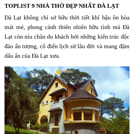
TOPLIST 9 NHÀ THỜ ĐẸP NHẤT ĐÀ LẠT
Đà Lạt không chỉ sở hữu thời tiết khí hậu ôn hòa
mát mẻ, phong cảnh thiên nhiên hữu tình mà Đà
Lạt còn níu chân du khách bởi những kiến trúc độc
đáo ấn tượng, cổ điển lịch sử lâu đời và mang đậm
dấu ấn của Đà Lạt xưa.