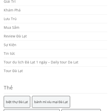
Giải Trí
Khám Phá
Lưu Trú
Mua Sắm
Review Đà Lạt
Sự Kiện
Tin tức
Tour du lịch Đà Lạt 1 ngày – Daily tour Da Lat
Tour Đà Lạt
Thẻ
biệt thự Đà Lạt
bánh mì xíu mại Đà Lạt