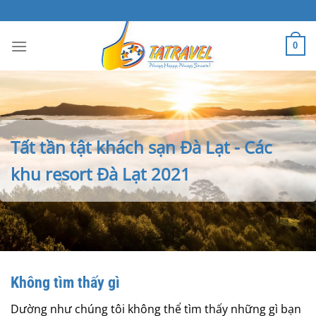
Bỏ
qua
nội
0
dung
Tất tần tật khách sạn Đà Lạt - Các
khu resort Đà Lạt 2021
Không tìm thấy gì
Dường như chúng tôi không thể tìm thấy những gì bạn