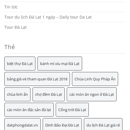
Tin tức
Tour du lịch Đà Lạt 1 ngày – Daily tour Da Lat
Tour Đà Lạt
Thẻ
biệt thự Đà Lạt
bánh mì xíu mại Đà Lạt
bảng giá vé tham quan Đà Lạt 2018
Chùa Linh Quy Pháp Ấn
chùa linh ẩn
chợ đêm Đà Lạt
các món ăn ngon ở Đà Lạt
các món ăn đặc sản đà lạt
Cổng trời Đà Lạt
datphongdalat.vn
Dinh Bảo Đại Đà Lạt
du lịch Đà Lạt giá rẻ