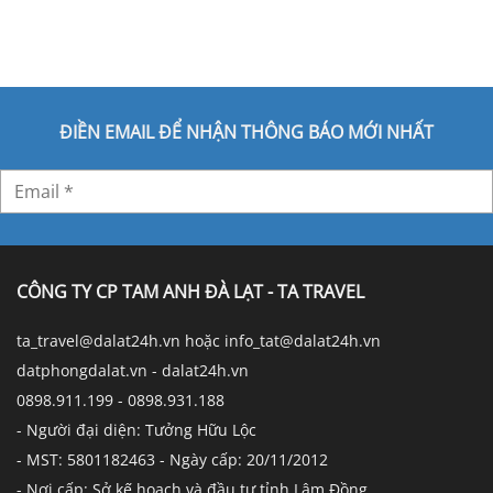
ĐIỀN EMAIL ĐỂ NHẬN THÔNG BÁO MỚI NHẤT
CÔNG TY CP TAM ANH ĐÀ LẠT - TA TRAVEL
ta_travel@dalat24h.vn hoặc info_tat@dalat24h.vn
datphongdalat.vn - dalat24h.vn
0898.911.199 - 0898.931.188
- Người đại diện: Tưởng Hữu Lộc
- MST: 5801182463 - Ngày cấp: 20/11/2012
- Nơi cấp: Sở kế hoạch và đầu tư tỉnh Lâm Đồng