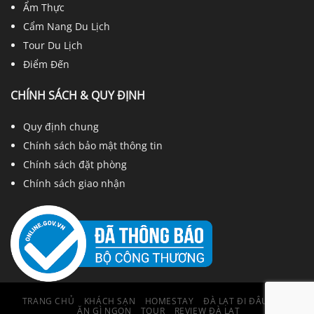
Ẩm Thực
Cẩm Nang Du Lịch
Tour Du Lịch
Điểm Đến
CHÍNH SÁCH & QUY ĐỊNH
Quy định chung
Chính sách bảo mật thông tin
Chính sách đặt phòng
Chính sách giao nhận
TRANG CHỦ
KHÁCH SẠN
HOMESTAY
ĐÀ LẠT ĐI ĐÂU ĐẸP
ĂN GÌ NGON
TOUR
REVIEW ĐÀ LẠT