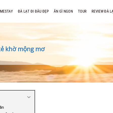
MESTAY
ĐÀ LẠT ĐI ĐÂU ĐẸP
ĂN GÌ NGON
TOUR
REVIEW ĐÀ L
 kẻ khờ mộng mơ
hân