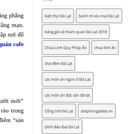
bằng phẳng
biệt thự Đà Lạt
bánh mì xíu mại Đà Lạt
lãng mạn.
bảng giá vé tham quan Đà Lạt 2018
ắp nơi đổ
quán cafe
Chùa Linh Quy Pháp Ấn
chùa linh ẩn
chợ đêm Đà Lạt
các món ăn ngon ở Đà Lạt
các món ăn đặc sản đà lạt
gười mới”
 rào trong
Cổng trời Đà Lạt
datphongdalat.vn
điểm “sản
Dinh Bảo Đại Đà Lạt