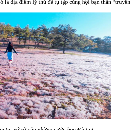
 là địa điểm lý thú để tụ tập cùng hội bạn thân “truyền
ạn tại xứ sở của những vườn hoa Đà Lạt