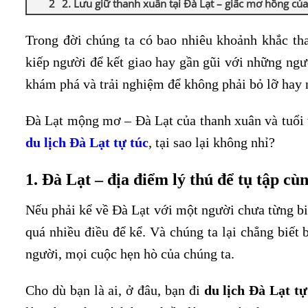
2. Lưu giữ thanh xuân tại Đà Lạt – giấc mơ hồng của 
Trong đời chúng ta có bao nhiêu khoảnh khắc th
kiếp người để kết giao hay gần gũi với những ng
khám phá và trải nghiệm để không phải bỏ lỡ hay 
Đà Lạt mộng mơ – Đà Lạt của thanh xuân và tuổi 
du lịch Đà Lạt tự túc
, tại sao lại không nhỉ?
1. Đà Lạt – địa điểm lý thú để tụ tập cù
Nếu phải kể về Đà Lạt với một người chưa từng biế
quá nhiều điều để kể. Và chúng ta lại chẳng biết 
người, mọi cuộc hẹn hò của chúng ta.
Cho dù bạn là ai, ở đâu, bạn đi
du lịch Đà Lạt tự