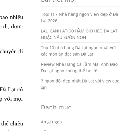
Toplist 7 Nhà hàng ngon view đẹp ở Đà
bao nhiêu
Lạt 2026
c đi, được
LẨU CANH ATISO HẦM GIÒ HEO ĐÀ LẠT
HOẶC NẤU SƯỜN NON
Top 10 nhà hàng Đà Lạt ngon nhất với
 chuyến đi
các món ăn đặc sản Đà Lạt
Review Nhà Hàng Cá Tầm Mai Anh Đào
Đà Lạt ngon không thể bỏ lỡ!
7 ngọn đồi đẹp nhất Đà Lạt với view cực
xịn
 Đà Lạt có
ợp với mọi
Danh mục
Ăn gì ngon
 thể chiều