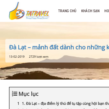
Bỏ
qua
TRANG CHỦ
KHÁCH SẠN
HO
nội
dung
Đà Lạt – mảnh đất dành cho những
13-02-2019
2729 lượt xem
Mục lục
1. Đà Lạt – địa điểm lý thú để tụ tập cùng hội bạn t