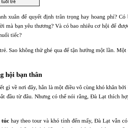
tuổi trẻ
anh xuân để quyết định trân trọng hay hoang phí? Có 
ười mà bạn yêu thương? Và có bao nhiêu cơ hội để đượ
nuối tiếc?
trẻ. Sao không thử ghé qua để tận hưởng một lần. Một
ng hội bạn thân
t gì về nơi đây, hẳn là một điều vô cùng khó khăn bởi
bắt đầu từ đâu. Nhưng có thể nói rằng, Đà Lạt thích h
 túc
hay theo tour và khó tính đến mấy, Đà Lạt vẫn có