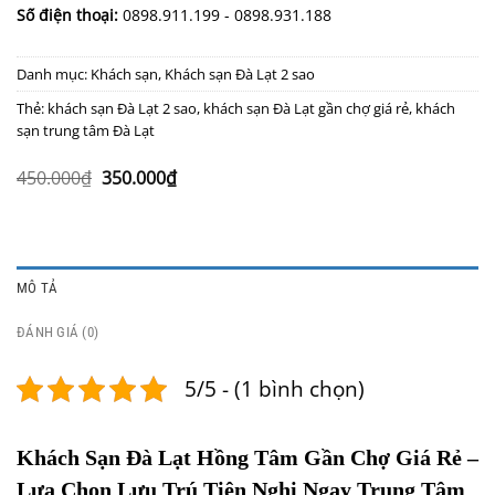
Số điện thoại:
0898.911.199 - 0898.931.188
Danh mục:
Khách sạn
,
Khách sạn Đà Lạt 2 sao
Thẻ:
khách sạn Đà Lạt 2 sao
,
khách sạn Đà Lạt gần chợ giá rẻ
,
khách
sạn trung tâm Đà Lạt
Giá
Giá
450.000
₫
350.000
₫
gốc
hiện
là:
tại
450.000₫.
là:
350.000₫.
MÔ TẢ
ĐÁNH GIÁ (0)
5/5 - (1 bình chọn)
Khách Sạn Đà Lạt Hồng Tâm Gần Chợ Giá Rẻ –
Lựa Chọn Lưu Trú Tiện Nghi Ngay Trung Tâm