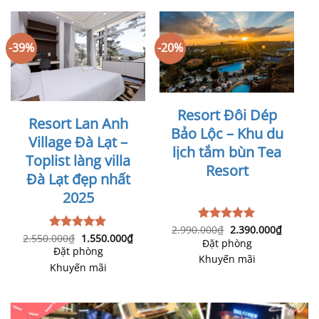
-39%
-20%
Resort Đôi Dép
Resort Lan Anh
Bảo Lộc – Khu du
Village Đà Lạt –
lịch tắm bùn Tea
Toplist làng villa
Resort
Đà Lạt đẹp nhất
2025
Giá
Giá
2.990.000
₫
2.390.000
₫
Được xếp
Giá
Giá
2.550.000
₫
1.550.000
₫
gốc
hiện
Được xếp
hạng
5.00
Đặt phòng
gốc
hiện
là:
tại
hạng
5.00
Đặt phòng
5 sao
là:
tại
2.990.000₫.
là:
Khuyến mãi
5 sao
2.550.000₫.
là:
2.390.0
Khuyến mãi
1.550.000₫.