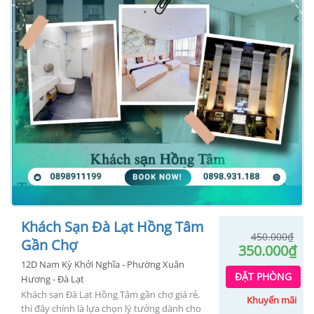
Khách Sạn Đà Lạt Hồng Tâm
450.000
₫
Gần Chợ
Gi
350.000
₫
gố
Gi
12D Nam Kỳ Khởi Nghĩa - Phường Xuân
là:
hi
ĐẶT PHÒNG
Hương - Đà Lạt
45
tại
Khách sạn Đà Lạt Hồng Tâm gần chợ giá rẻ
,
là:
Khuyến mãi
thì đây chính là lựa chọn lý tưởng dành cho
35