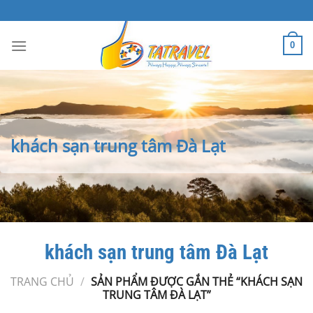
Bỏ
qua
nội
0
dung
khách sạn trung tâm Đà Lạt
khách sạn trung tâm Đà Lạt
TRANG CHỦ
/
SẢN PHẨM ĐƯỢC GẮN THẺ “KHÁCH SẠN
TRUNG TÂM ĐÀ LẠT”