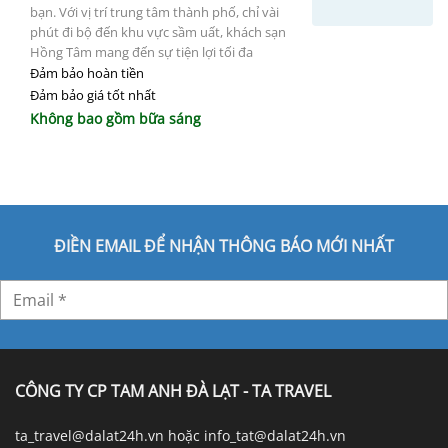
bạn. Với vị trí trung tâm thành phố, chỉ vài
phút đi bộ đến khu vực sầm uất, khách sạn
Hồng Tâm mang đến sự tiện lợi tối đa
Đảm bảo hoàn tiền
Đảm bảo giá tốt nhất
Không bao gồm bữa sáng
ĐIỀN EMAIL ĐỂ NHẬN THÔNG BÁO MỚI NHẤT
CÔNG TY CP TAM ANH ĐÀ LẠT - TA TRAVEL
ta_travel@dalat24h.vn hoặc info_tat@dalat24h.vn