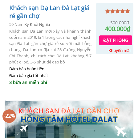
Khách sạn Dạ Lan Đà Lạt giá
rẻ gần chợ
Được xếp
500.000
₫
hạng
5.00
59 Nam Kỳ Khởi Nghĩa
Gi
400.000
₫
5 sao
Khách sạn Dạ Lan mới xây và khánh thành
gố
Gi
cuối năm 2019, là 1 trong các nhà nghỉ khách
là:
hi
ĐẶT PHÒNG
50
sạn Đà Lạt gần chợ giá rẻ so với mặt bằng
tại
là:
chung. Dạ Lan có địa chỉ 36 đường Nguyễn
Khuyến mãi
40
Chí Thanh, chỉ cách chợ Đà Lạt khoảng 5-7
phút đi bộ, 3-5 phút để dạo bộ
Đảm bảo hoàn tiền
Đảm bảo giá tốt nhất
3 bữa ăn miễn phí
-22%