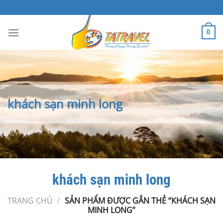
Bỏ
qua
nội
0
dung
khách sạn minh long
khách sạn minh long
TRANG CHỦ
/
SẢN PHẨM ĐƯỢC GẮN THẺ “KHÁCH SẠN
MINH LONG”