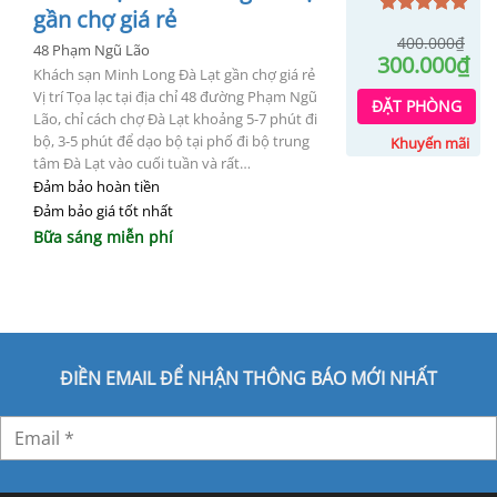
gần chợ giá rẻ
Được xếp
400.000
₫
hạng
5.00
48 Phạm Ngũ Lão
Gi
300.000
₫
5 sao
Khách sạn Minh Long Đà Lạt gần chợ giá rẻ
gố
Gi
Vị trí Tọa lạc tại địa chỉ 48 đường Phạm Ngũ
là:
hi
ĐẶT PHÒNG
40
Lão, chỉ cách chợ Đà Lạt khoảng 5-7 phút đi
tại
là:
bộ, 3-5 phút để dạo bộ tại phố đi bộ trung
Khuyến mãi
30
tâm Đà Lạt vào cuối tuần và rất…
Đảm bảo hoàn tiền
Đảm bảo giá tốt nhất
Bữa sáng miễn phí
ĐIỀN EMAIL ĐỂ NHẬN THÔNG BÁO MỚI NHẤT