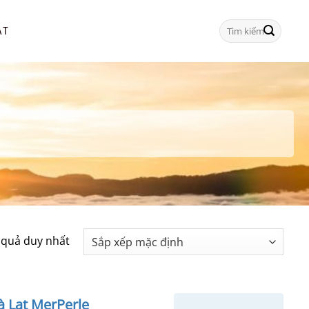
Tìm
ẠT
kiếm:
t quả duy nhất
à Lạt MerPerle