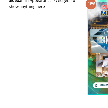
Sidebar"
in
Appearance > Widgets
to
-18%
show anything here