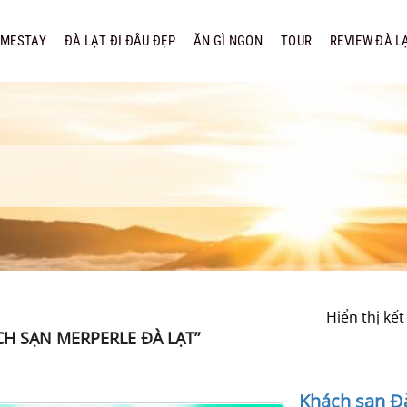
MESTAY
ĐÀ LẠT ĐI ĐÂU ĐẸP
ĂN GÌ NGON
TOUR
REVIEW ĐÀ L
Hiển thị kế
H SẠN MERPERLE ĐÀ LẠT”
Khách sạn Đ