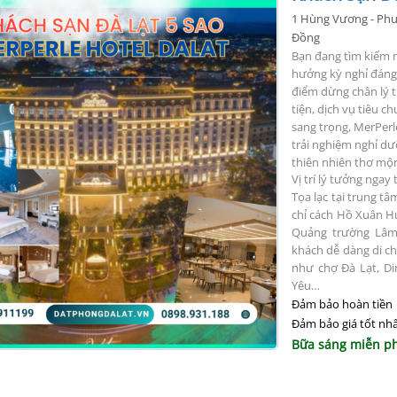
1 Hùng Vương - Phư
Đồng
Bạn đang tìm kiếm
hưởng kỳ nghỉ đán
điểm dừng chân lý t
tiện, dịch vụ tiêu 
sang trọng,
MerPerl
trải nghiệm nghỉ dưỡ
thiên nhiên thơ mộn
Vị trí lý tưởng ngay
Tọa lạc tại trung t
chỉ cách Hồ Xuân Hư
Quảng trường Lâm 
khách dễ dàng di c
như chợ Đà Lạt, Di
Yêu…
Đảm bảo hoàn tiền
Đảm bảo giá tốt nh
Bữa sáng miễn ph