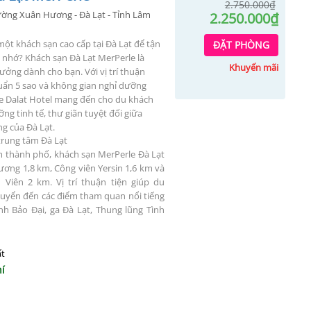
2.750.000
₫
ờng Xuân Hương - Đà Lạt - Tỉnh Lâm
Giá
2.250.000
₫
gốc
Giá
là:
hiện
 một
khách sạn cao cấp tại Đà Lạt
để tận
ĐẶT PHÒNG
2.750
tại
g nhớ?
Khách sạn Đà Lạt MerPerle
là
là:
Khuyến mãi
ưởng dành cho bạn. Với vị trí thuận
2.250
chuẩn 5 sao và không gian nghỉ dưỡng
e Dalat Hotel mang đến cho du khách
ng tinh tế, thư giãn tuyệt đối giữa
g của Đà Lạt.
 trung tâm Đà Lạt
âm thành phố,
khách sạn MerPerle Đà Lạt
ơng 1,8 km, Công viên Yersin 1,6 km và
Viên 2 km. Vị trí thuận tiện giúp du
huyển đến các điểm tham quan nổi tiếng
nh Bảo Đại, ga Đà Lạt, Thung lũng Tình
ất
í