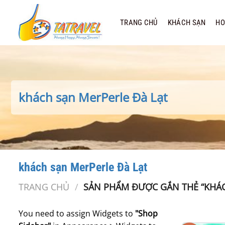
Bỏ
qua
TRANG CHỦ
KHÁCH SẠN
HO
nội
dung
khách sạn MerPerle Đà Lạt
khách sạn MerPerle Đà Lạt
TRANG CHỦ
/
SẢN PHẨM ĐƯỢC GẮN THẺ “KHÁC
You need to assign Widgets to
"Shop